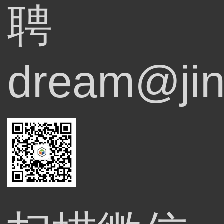
聘
dream@jin