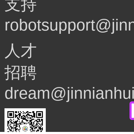
支持
robotsupport@jin
人才
招聘
dream@jinnianhu